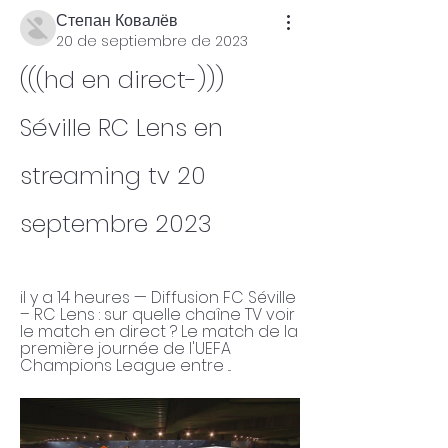
Степан Ковалёв
20 de septiembre de 2023
(((hd en direct-))) 
Séville RC Lens en 
streaming tv 20 
septembre 2023
il y a 14 heures — Diffusion FC Séville 
– RC Lens : sur quelle chaîne TV voir 
le match en direct ? Le match de la 
première journée de l'UEFA 
Champions League entre ...