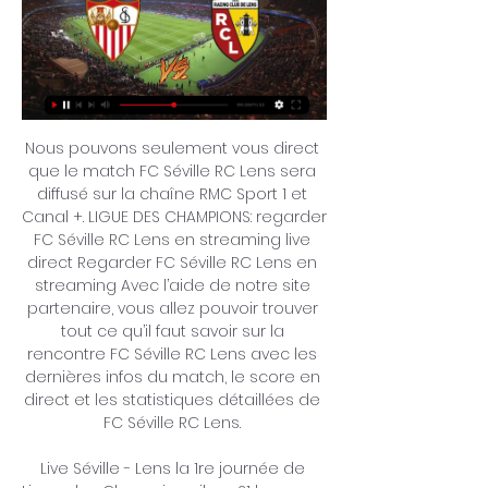
Nous pouvons seulement vous direct que le match FC Séville RC Lens sera diffusé sur la chaîne RMC Sport 1 et Canal +. LIGUE DES CHAMPIONS: regarder FC Séville RC Lens en streaming live direct Regarder FC Séville RC Lens en streaming Avec l’aide de notre site partenaire, vous allez pouvoir trouver tout ce qu’il faut savoir sur la rencontre FC Séville RC Lens avec les dernières infos du match, le score en direct et les statistiques détaillées de FC Séville RC Lens. 

Live Séville - Lens la 1re journée de Ligue des Champions il y a 21 heures — Sur quelle chaîne TV et à quelle heure voir le match entre Séville et Lens en France ? Où voir le match Séville Lens en streaming ? Match en ...

[DIRECT===] Séville RC Lens en direct regarder gratuit 20 se il y a 1 heure — il y a 7 heures — FC Seville / RC Lens (TV/Streaming) Sur quelles chaines et à quelle heure regarder le match de Champions League ?

Séville FC - RC Lens : Sur quelle chaîne TV voir le match, à il y a 4 jours — Le Séville FC reçoit le RC Lens pour la première journée de Ligue des Champions, Les deux équipes sont relégables dans leur championnat.

et oui sishuba est pélligrosso! mais le fait de le mettre titulaire en youth, permettra qu'il s'aguérrisse, plutot que de cirer le banc de la une... c'est pas un mauvais choix. car pour haise, il ne compte pas bcp sur lui pour le moment echnard 06 Les jeunes ont montré le chemin aux LENSOIS d'en faire autant, je suis confiant! franckyky23 bon moi je crois a la victoire ce soir, la relance de notre équipe peut démarrer en ldc -nlx- Fini, premières victoires pour les joueurs de Yohan Demont 0-1, j'ai pas vue la 1ere mi-temps mais la seconde c'était pas ouf bien que très solide défensivement chmtrls bon en tout cas c'est gagné pour la Youth League, les jeunes montrent la voie! loran95sar apparemment certains supporters lensois seraient tombés en meme temps avec les joueurs à l'aéroport, et ils auraient dit aux fans qu'ils étaient conscients du mauvais debut de championnat qu'ils font mais que pour eux, il n'y avait pas de soucis, ça va venir Il a l'air de faire chaud aussi, un lensois est sorti a cause des crampes Poto pour Séville, qui malgré leurs infériorité, tiennent bien mieux le ballon que les lensois... 

[FOOTBALL<<<] regarder Séville Lens en streaming tv il y a 1 heure — Séville RC Lens en direct regarder 20.09.2023 Où regarder FC Séville - RC Lens aujourd'hui en live streaming ou à la TV.

Ce match compte pour un 1ère journée de Ligue des Champions. Il se jouera le Mercredi 20 Septembre 2023 à partir de 21h00 sur la chaîne RMC Sport 1 et Canal +. En savoir plus sur FC Séville RC Lens en vidéo Réservez votre soirée du Mercredi 20 Septembre 2023! L’affrontement tant attendu entre le FC Séville et le RC Lens illuminera les écrans sur RMC Sport 1 et Canal +. Fortes de leur expertise en matière de couverture footballistique, ces chaînes promettent une immersion totale avec une qualité d’image et d’analyse sans précédent. 

FC Séville / Lens - Streaming, replay A découvrir les plus belles affiches de la prestigieuse Ligue des Champions, compétition européenne de football organisée par l'UEFA. C'est la compétition de ...

Deux camps, deux approches, mais un désir partagé: la gloire. Connectez-vous en direct sur notre site pour plonger au cœur de ce duel européen palpitant. 1ère journée de Ligue des Champions de football: tout ce qu’il faut savoir sur la rencontre FC Séville RC Lens Retrouvez ici toutes les informations concernant le 1ère journée de Ligue des Champions pouvoir suivre et regarder FC Séville RC Lens en streaming live direct. 

Live Séville - Lens (1-0) la 1re journée de Ligue des Champions UEFA 2023/2024 20/091re journée de Ligue des Champions UEFA - mercredi 20 septembre 2023 Bienvenue sur le live de FootMercato pour suivre ce match de football en direct entre Séville et Lens (Ligue des Champions UEFA, 1re journée) Suivez en live sur Foot Mercato, le match de 1re journée de Ligue des Champions UEFA entre Séville et Lens. Ce match aura lieu le mercredi 20 septembre 2023 à 21:00. Retrouvez les stats, les compositions, les buts et les buteurs pour suivre le score en direct. 

60 A ceux qui nous ont quittés et qui ont permis au RCL de jouer le LDC, j'espère que Lens vous fera honneur, vous l'avez bien mérité, je pense à Fofana et Openda bien-sûr arkan l'année derniere, ils se sont battus pour ça. aujourd'hui on y est! pas de doute la dessus dark. Seul le résultat est impossible a prédire! L'équipe va se transcender on. va faire un gros match Bouillant nos supporters à Séville quelle ambiance!!! montelens, tu plombes la soirée là, stop please, c'est pas le moment Big ça représente combien de monde devant l'écran géant chez vous à Lens? Fulgini dans l'équipe, encore une défaite je suis blasé de voir ce mec médiocre a 20h je pense com dab' Vous avez la compo de l'équipe? une victoire prémonitoire? Et pourquoi pas! Juste pour signer la fin de nos malheurs, ah ouais, je signe tout de suite En tous cas bravo aux jeunes pour cette victoire à Séville Oui bien dommage de pas voir sishuba dans l'équipe 1ère mais sur 20, 30 min @-nlx-: zut, je reviens trop tard, bien joué pour avoir déniché le streaming... 

FC Séville - RC Lens: Live streaming & TV aujourd'hui Où regarder FC Séville - RC Lens aujourd'hui en live streaming ou à la TV : sur Prime Video, etc. ? Découvrez les options de live streaming et TV sur ...

(LA TÉLÉ) Séville FC RC Lens en direct 20 septembre 2023 il il y a 19 heures — (LA TÉLÉ) Séville FC RC Lens en direct 20 septembre 2023 il y a 4 heures — Apprenez comment regarder Séville x Lens Football diffusé en ...

((télévision sportive<)) regarder Séville Lens en streaming il y a 1 heure — Séville FC - Lens en direct mercredi 20 septembre 2023, 21h00 Ligue des champions 2023-2024, Groupe B, 1re journée FC Seville / RC Lens (TV/ ...

[LIVE MATCH] regarder FC Séville RC Lens en streaming le Rendez-vous le 20/09 à 21h pour le duel FC Séville contre RC Lens, diffusé en direct sur RMC Sport 1 & Canal+. Streaming légal sur notre site.

FC Seville / RC Lens (TV/Streaming) Sur quelles chaines et à quelle heure regarder le match de Champions League? - SPORT-TVAprès plus de 20 ans d’absence, le RC Lens va débuter la Ligue des Champions ce mercredi 20 septembre, au Stade Ramón Sánchez Pizjuán, sur la pelouse du Séville FC. Un défi de taille pour les sang et or qui n ‘ont toujours pas remporté le moindre succès en Ligue 1 sur le nouvel exercice et qui affrontent les espagnols qui ont remporté l’année dernière une septième Coupe UEFA/Europa League. 

seul une frappe lointain de shishuba sinon rien a retenir sur cette deuxième mi-temps... oui bcp de fautes j'ai l'impression Sylla le capitaine des jeunes lensois c'est fait salement découper, j'ai cru a une cheville cassé, mais sa va mieux.. Encore des bon point pour shishuba 2 carton jaune en 5 min pour un sévillan! Les commentateurs espagnol on répété a plusieurs reprise que shishuba esta mucho pelligrosso en la primera periode J'ai vue que les dernières minutes de la 1ere mi-temps, ça défend très bien, Séville pousse normal yes, malheureusement pour moi je suis pas certain de voir le match oui je voulais voir sishuba.. 

Lens : Sur quelle chaîne ou streaming et à quelle heure il y a 1 jour — Le RC Lens se déplace sur la pelouse du FC Séville, ce mercredi à 21h, pour le compte de la 1ère journée de la phase de groupes de Ligue des ...

#1 - [DIRECT/GRATUIT] Séville-Lens En Direct Streaming il y a 9 heures — FC Seville / RC Lens (TV/Streaming) Sur quelles chaines et à quelle FC Séville – RC Lens en direct à la TV. Après plus de 20 ans d ...

En difficulté en Liga cette saison, Seville a enregistré le retour de Sergio Ramos et s’est imposé à domicile face au promu Las Palmas le week-end dernier (1-0). Sur quelles chaînes et à quelle heure suivre cette rencontre de Champions League? Sur quelles chaînes TV suivre la rencontre FC Seville / RC Lens? 📺 Cette rencontre de Champions League 2023/20224 entre le FC Seville et le RC Lens est à suivre en direct à 21h00 sur Canal Plus et Canal Plus Foot. 📺 Prise d’antenne dès 19h50 avec le magazine du « Canal Champions Club » présenté par Hervé Mathoux avec Laure Boulleau, Gauthier Kuntzman, Samir Nasri et David Ginola 🎙️ Aux commentaires de la rencontre vous retrouverez David Berger, Sidney Gouvou et Laurent Paganelli en bord terrain S'ABONNER À CANAL+ 📺 Le match est également à suivre en direct à 21h00 sur RMC Sport 1. 

mais j'ai suivi vos échanges...! sympa d'ailleurs vos analyses... tout a été dit... bravo les gars!! c'est plus des frissons, c'est une fièvre furibonde!! Qu'esy ce qu'il attend pour la compo? @hugo09: alors ça été les vacances? vamosrafa62 Hâte que le match commence et entendre l’hymne de la ligue des champions! On va avoir des frissons! plutot le kong couillon'con....!! @darkk: laisses tomber les salamalecs!! on est là!! @hugo09: ah le retour du king davdav Première titularisation de Mendy le baptême du feu pour lui steph6238 BJRS A TOUS ALLER LENS UN PT LIEN SVP hey, hey!!! retour au bercail!! juste à temps pour le match de gala!! vamos sangre y oros!! le peuple lensois est derrière toi!! Quelle ambiance de malade on est vraiment une équipe à part profitons à fond de tous ses matchs c'est magnifique la ligue des champions 😋 montelens Il c'est trompé de sport avec ces 3 point et ces coups de pieds arrêter à personnes Johnny 62 mdr, si tu veux mes lunettes lolo27 Copenhague qui mène à Galatassaray On ne voit que le classement quand on met journée 6 Non ça fonctionne pas Kezako clic sur journée 1 et choisir la bonne il suffit de changer la journée sur la droite je crois Pronostar sur journée 1, c'est normal? On y est les gars profitez peut importe le résultat, nos joueurs, le coach, le staff ont bosser pour laisser une très belle image du racing en Europe on est là!!! BigJac Hello pat., si l'écran fait le plein ce soir, il peut y avoir pas loin de 10000 personnes Hello! A fond derrière notre équipe, a