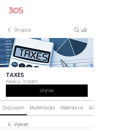
Grupos
TAXES
Público
·
11 TAXES
Unirse
Discusión
Multimedia
Miembros
Acerca de
Volver