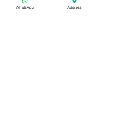
1
0
WhatsApp
Address
Write a comment...
Newest
anuproma roy
Dec 12, 2023
Lens Sevilla en streaming gratuit
>>Streaming📺  
Lens Séville en 
streaming regarder gratuit