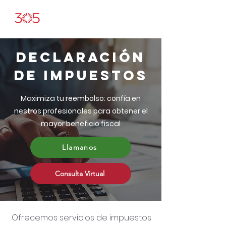
DECLARACIÓN
DE IMPUESTOS
Maximiza tu reembolso: confía en
nestros profesionales para obtener el
mayor beneficio fiscal
Llamanos
Consulta Virtual
Ofrecemos servicios de impuestos