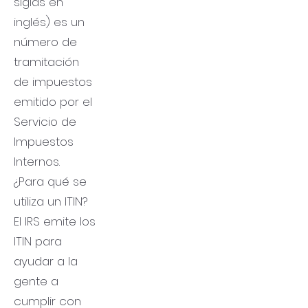
siglas en
inglés) es un
número de
tramitación
de impuestos
emitido por el
Servicio de
Impuestos
Internos.
¿Para qué se
utiliza un ITIN?
El IRS emite los
ITIN para
ayudar a la
gente a
cumplir con