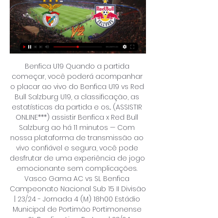
Benfica U19 Quando a partida começar, você poderá acompanhar o placar ao vivo do Benfica U19 vs Red Bull Salzburg U19, a classificação, as estatísticas da partida e os... (ASSISTIR ONLINE***) assistir Benfica x Red Bull Salzburg ao há 11 minutos — Com nossa plataforma de transmissão ao vivo confiável e segura, você pode desfrutar de uma experiência de jogo emocionante sem complicações. Vasco Gama AC vs SL Benfica Campeonato Nacional Sub 15 II Divisão | 23/24 - Jornada 4 (M) 18h00 Estádio Municipal de Portimão Portimonense vs SL Benfica Liga Portugal 23/24 - Jornada 6 (M) Gloria Sports Arena SL Benfica vs TSU Tbilisi Basketball Champions League 2023/24 - Quartos-de-Final Jogo (M) Pavilhão Municipal de Vila do Conde ADCR Caxinas vs SL Benfica Campeonato Nacional de Futsal | 23/24 - Jornada 2 (M) 14h00 Local a designar CD Mafra vs SL Benfica Liga Revelação - Sub 23 | 23/24 - Jornada 6 (M) Pavilhão Comendador Adelino Dias Costa AA Avanca vs SL Benfica Campeonato Nacional de Andebol | 23/24 - Jornada 6 (M) Campo Cruz do Reguengo Länk FC Vilaverdense vs SL Benfica B Liga Portugal 2 23/24 - Jornada 6 (M) 20h15 SL Benfica vs FC Porto Liga Portugal 23/24 - Jornada 7 (M) 21h30 Pavilhão João Rocha Sporting CP vs SL Benfica Campeonato Nacional de Futsal Feminino | 23/24 - Jornada 2 (F) Benfica Campus (campo 1) SL Benfica vs Estoril Praia Liga Revelação - Sub 23 | 23/24 - Jornada 7 (M) Pavilhão Desportivo dos Lombos Quinta dos Lombos vs SL Benfica Campeonato Nacional de Futsal | 23/24 - Jornada 3 (M) SL Benfica vs Vitória FC Campeonato Sub-19 23/24 - Grupo South Jogo 7 (M) Pavilhão Desportivo Unidade Vimaranense Vitória SC vs SL Benfica Campeonato Nacional de Andebol | 23/24 - Jornada 5 (M) 18h00. 

Atual campeão, o Manchester City está como cabeça de chave no pote 1, ao lado de Sevilla, campeão da Liga Europa, e Barcelona, Napoli, Bayern de Munique, PSG, Benfica e Feyenoord, todos campeões nacionais. Veja como estão os potes para o sorteio: POTE 1 Manchester City Sevilla Barcelona Napoli Bayern de Munique Paris Saint-Germain Benfica Feyenoord POTE 2 Real Madrid Manchester United Inter de Milão Borussia Dortmund Atlético de Madrid RB Leipzig Porto Arsenal POTE 3 Shakhtar Donetsk RB Salzburg Milan Lazio Estrela Vermelha Braga PSV Copenhagen POTE 4 Newcastle Union Berlin Lens Real Sociedad Galatasaray Celtic Young Boys Royal Antwerp Quando começa a Champions League? Fase de grupos está programada para iniciar no dia 19 de setembro. 

(TV ESPORTIVA) Portugal Sub-19 x Itália Sub-19 ao... Gratuito: Marcação prévia obrigatória - Inscrições mais informações em slbenfica. pt Património Cultural hoje em competição: Barbara Timo (63 kg) Pavilhão Nº 2 (Estádio do SL Benfica) SL Benfica vs FC Gaia Campeonato Nacional de Andebol | 23/24 - Jornada 4 (M) Pavilhão de Tomar SL Benfica vs SC Tomar Supertaça António Livramento | 2023 - Final (M) Centro Insular de los Deportes SL Benfica vs Río Duero Soria Taça Ibérica | 2023 - Ronda (M) CF Belenenses vs SL Benfica Campeonato Sub-19 23/24 - Jornada 6 (M) Lugo CV Emevé vs SL Benfica Jogo amigável (Voleibol) | 23/24 (F) 17h00 SL Benfica vs Águias Santa Marta Campeonato Nacional de Futsal Feminino | 23/24 - Jornada 1 (F) 19h00 SL Benfica vs SC Witasek Ferlach EHF European Cup Women 23/24 - Fase 2 Jornada (F) 11h00 11h30 Benfica Campus (campo 7) SL Benfica vs SC Olhanense Campeonato Nacional Sub-17 II Divisão | 23/24 - Jornada 13 (M) hoje em competição: Rochele Nunes (+78 kg) SL Benfica vs CDE Gil Eanes Campeonato Nacional de Andebol Feminino| 23/24 - Jornada 2 (F) 16h30. 

Benfica x Red Bull Salzburg em DIRETO - FuteMAX há 23 horas — Assistir Futebol ao vivo em HD, nunca foi tão rápido e fácil, os melhores jogos do Futebol online é aqui no FuteMAX.Digital!

Benfica x Salzburg – Palpites, Saiba Onde Assistir, Horário há 5 horas — Red Bull Salzburg. Red. 2. X. 0. Rapid Vienna. Rap. Vitória. V. 26/08/2023 Transmissão: HBO Max. Prognóstico. Benfica vence. Melhor Odd. 1.46.

[[[ASSISTIR AO VIVO!]]>] Benfica x RB Salzburg ao vivo na tv há 2 horas — [ASSISTIR AO VIVO!]]>] Benfica x RB Salzburg ao vivo na tv 20/09/2023 há 1 dia — Sobre a partida. As equipes entram em campo nesta quarta às ...

[ASSISTIR!)] Benfica x RB Salzburg ao vivo na TV e Online há 2 horas — Benfica x RB Salzburg: Palpite da Champions League (20 há 12 horas — Onde assistir Benfica x Salzburg na TV; Transmissão ao vivo. Confira, ...

(FUTEBOL!!) Benfica x Red Bull ao vivo 20.09.2023 há 5 horas há 13 horas — Benfica x Red Bull Salzburg – onde assistir, horário e canal Data e horário: 20 [[[TRANSMISSÃO@]<<<]] Benfica x RB Salzburg ao vivo há ...

[[ao vivo>]] assistir Benfica Juniores e Salzburg U-19 ao vi há 18 horas — Salzburg U19, a classificação, as estatísticas da partida e os Onde assistir, palpites e escalações de Benfica x RB Salzburg - Champions

Benfica x Salzburg: onde assistir ao jogo pelo Grupo D da há 2 dias — Benfica x Salzburg - 15h45 (horário de Brasília) - Transmissão ao vivo e exclusiva da HBO Max. Champions League · Benfica · RB Salzburg.

Benfica 1-2 Red Bull Salzburg :: UEFA Youth League 2016 ESTAVA NO ESTÁDIO? Para marcar este jogo como um dos que assistiu ao vivo é necessário que seja registado. Faça login ou registe-se... login ...

Benfica x RB Salzburg ao vivo: onde assistir a Champions há 14 horas — Em resumo, o duelo terá transmissão com imagens para o Brasil via streaming do HBO Max. Competição, Champions League – 1ª rodada do Grupo B.

[[TV ao vivo!]] assistir Benfica e Red Bull Salzburg ao vivo há 13 horas — há 12 horas — Onde assistir Benfica x Salzburg na TV; Transmissão ao vivo. Confira, portanto, as prováveis escalações das equipes ...

Os dois atacantes destacados terão o apoio do prospecto israelense Oscar Gloukh, que marcou um gol e três assistências até o momento nesta campanha, enquanto Maurits Kjaergaard, Mads Bidstrup e Lucas Gourna-Douath devem manter seus lugares na sala de máquinas. O principal defesa Strahinja Pavlovic falhou o recente jogo do Sturm Graz devido a doença e, se não for considerado pronto para regressar a tempo para a viagem de quarta-feira a Portugal, Kamil Piatkowski e Samson Baidoo deverão novamente formar parceria no centro da defesa à frente do guarda Alexander Schlager. 

Aliás, a #CASADACHAMPIONS no Brasil, agora é mesmo o SBT e a TNT, desbancando algumas TV´s como a Globo, que ficou de fora. Acompanhe a agenda de jogos de futebol e modalidadesSL Benfica Agora Agenda Futebol Futebol feminino Lançamento do martelo Luta Luta Feminina Polo aquático feminino Râguebi feminino Andebol Basquetebol Futsal Hóquei em Patins Voleibol Atletismo Olímpico Artes Marciais Bilhar Boxe Campismo Canoagem Desportos De Combate Duatlo Equestre Ginástica Golfe Judo Motociclismo Natação Padel Paintball Patinagem Artística Pesca Desportiva Polo Aquático Râguebi Taekwondo Ténis Ténis de Mesa Triatlo Karting 2024 jan fev mar abr mai jun jul ago set 13h00 Benfica Campus SL Benfica vs FC RB Salzburgo UEFA Liga Jovem 23/24 - Grupo D Jogo 1 (M) 16h00 Sala de Imprensa dos Pavilhões | Pavilhão nº 2 Antevisão da Taça Ibérica | Treino aberto A equipa masculina de voleibol, realiza esta tarde um treino aberto, antes o treinadorfaz a antevisão da Taça Ibérica 15h40 – Declarações do treinador Marcel Matz e de um atleta 16h00 – Treino aberto 20h00 Estádio do Sport Lisboa e Benfica SL Benfica vs FC Salzburgo Liga dos Campeões da UEFA 23/24 - Grupo D Jogo 1 (M) 21h00 Pavilhão Fidelidade SL Benfica vs Stuart Massamá Taça Professor João Campelo | 23/24 - Jornada 3 (F) 12h30 National Gymnastics Arena - Baku - Azerbaijão Baku Grand Slam hoje em competição: Telma Monteiro (-57kg) 15h00 Estádio do SL Benfica e Museu Benfica Ser Benfiquista | Jornadas Europeias do Património Visita guiada ao Centro de Documentação e Informação, ao Departamento de Reserva, Conservação e Restauro e ao Museu Benfica, que culminará no Museu com uma tertúlia. 

Benfica x Red Bull Salzburg em DIRETO: Ver Champions League 2023/24 online grátisBenfica e Red Bull Salzburg se enfrentam na tarde desta quarta (20), às 16h00 (de Brasília), no Estádio da Luz, em Lisboa, em Portugal, válida pela 1ª rodada do Grupo D da Champions League 2023/24. A partida será transmitida em directo no canal Eleven Sports 1. A partida começa às 20h00 (horário de Lisboa), Já aqui no Brasil, será transmitida pelo serviço de streaming HBO Max. FICHA TÉCNICA: Benfica x Red Bull Salzburg Data e horário: 20/09/2023, às 16h (de Brasília) Local: Estádio da Luz, em Lisboa (POR) Árbitro: Halil Umut Meler TUR Assistentes: Mustafa Eyisoy TUR e Kerem Ersoy TUR VAR: Alper Ulusoy TUR Onde assistir ao vivo: HBO Max (no Brasil). 

15:34há 17 diasDiferentemente, o Vitória de Guimarães ganhou três partidas em três jogos. Invicto, os Conquistadores são os líderes do Campeonato Português, com nove pontos. 15:29há 17 diasApós estrear a liga com derrota, o Benfica engatou duas vitórias seguidas. Os Encarnados estão na quinta posição, com seis pontos. Da mesma forma, Okafor abriu o placar no primeiro jogo do RB Salzburg e empatou o segundo, com, também, dois tentos anotados. 

SC Witasek Ferlach vs SL Benfica EHF European Cup Women 23/24 - Fase 2 Jornada 2 (F) SL Benfica vs GD Estoril Praia Campeonato Nacional de Iniciados Sub 15| 23/24 - Jornada 6 (M) SL Benfica vs CS Marítimo LIGA BPI Futebol Feminino 2023/24 - Jornada 2 (F) Futebol Feminino LIGA BPI Futebol Feminino 2022/23 - Jornada 2 (F) SL Benfica vs CDE Francisco Franco Campeonato Nacional Liga Feminina | 23/24 - Jornada 1 (F) Giuseppe Meazza FC Inter Milão vs SL Benfica UEFA Liga Jovem 23/24 - Grupo D Jogo 2 (M) Inter de Milão vs SL Benfica Liga dos Campeões da UEFA 23/24 - Grupo D Jogo 2 (M) A definir SL Benfica vs Vitória SC Campeonato Nacional da Liga Masculina | 23/24 - Jornada 2 (M) Pavilhão Desportivo de Albufeira Imortal BC vs SL Benfica Campeonato Nacional Liga Feminina | 23/24 - Jornada 2 (F) Pavilhão de Sequeira HC Braga vs SL Benfica Campeonato Nacional de Hóquei |23/24 - Jornada 1 (M) SL Benfica vs CA Feira Elite Cup