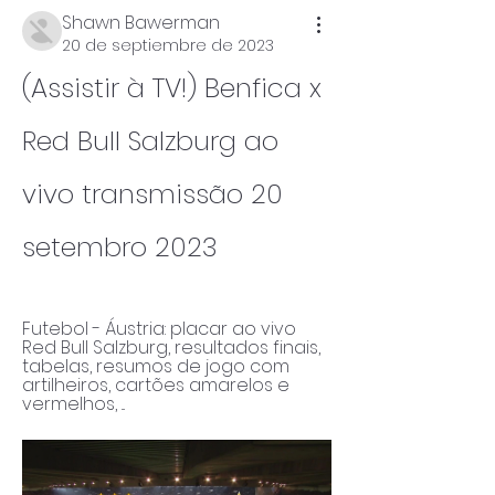
Shawn Bawerman
20 de septiembre de 2023
(Assistir à TV!) Benfica x 
Red Bull Salzburg ao 
vivo transmissão 20 
setembro 2023
Futebol - Áustria: placar ao vivo 
Red Bull Salzburg, resultados finais, 
tabelas, resumos de jogo com 
artilheiros, cartões amarelos e 
vermelhos, ...