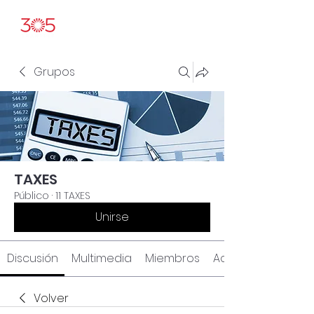
Grupos
TAXES
Público
·
11 TAXES
Unirse
Discusión
Multimedia
Miembros
Acerca de
Volver