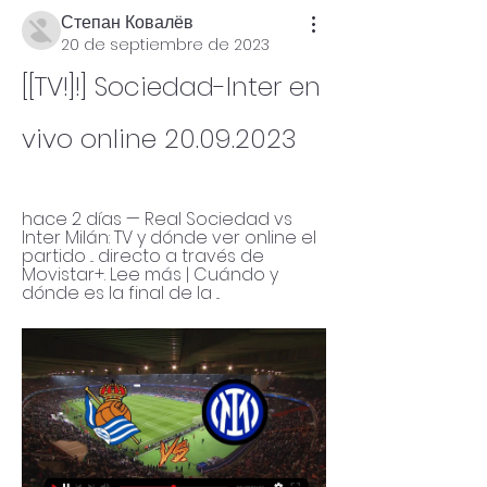
Степан Ковалёв
20 de septiembre de 2023
[[TV!]!] Sociedad-Inter en 
vivo online 20.09.2023
hace 2 días — Real Sociedad vs 
Inter Milán: TV y dónde ver online el 
partido ... directo a través de 
Movistar+. Lee más | Cuándo y 
dónde es la final de la ...