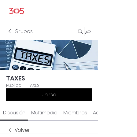
Grupos
TAXES
Público
·
11 TAXES
Unirse
Discusión
Multimedia
Miembros
Acerca de
Volver