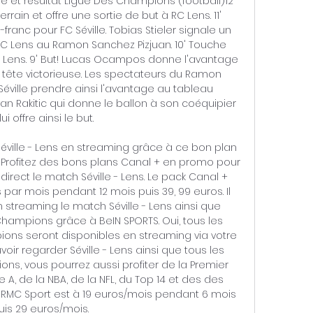
core et résultat Ligue Des Champions (football)12' 
errain et offre une sortie de but à RC Lens. 11' 
franc pour FC Séville. Tobias Stieler signale un 
RC Lens au Ramon Sanchez Pizjuan. 10' Touche 
C Lens. 9' But! Lucas Ocampos donne l'avantage 
tête victorieuse. Les spectateurs du Ramon 
Séville prendre ainsi l'avantage au tableau 
Ivan Rakitic qui donne le ballon à son coéquipier 
lui offre ainsi le but. 

ille - Lens en streaming grâce à ce bon plan 
 Profitez des bons plans Canal + en promo pour 
irect le match Séville - Lens. Le pack Canal + 
 par mois pendant 12 mois puis 39, 99 euros. Il 
streaming le match Séville - Lens ainsi que 
 Champions grâce à BeIN SPORTS. Oui, tous les 
ons seront disponibles en streaming via votre 
ir regarder Séville - Lens ainsi que tous les 
s, vous pourrez aussi profiter de la Premier 
e A, de la NBA, de la NFL, du Top 14 et des des 
 RMC Sport est à 19 euros/mois pendant 6 mois 
uis 29 euros/mois. 
