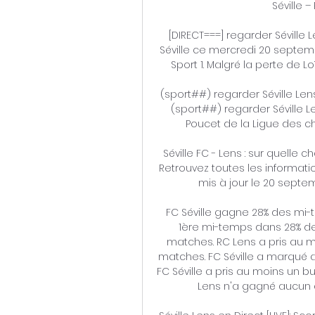
Séville –
[DIRECT===] regarder Séville 
Séville ce mercredi 20 septemb
Sport 1. Malgré la perte de L
(sport##) regarder Séville Lens
(sport##) regarder Séville L
Poucet de la Ligue des cha
Séville FC - Lens : sur quelle c
Retrouvez toutes les informatio
mis à jour le 20 septe
FC Séville gagne 28% des mi-t
1ère mi-temps dans 28% de
matches. RC Lens a pris au m
matches. FC Séville a marqué a
FC Séville a pris au moins un b
Lens n'a gagné aucun de