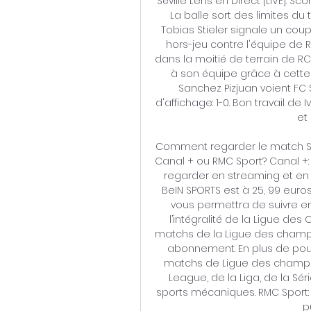
Séville Lens en Direct [LIVE]: S
La balle sort des limites du t
Tobias Stieler signale un coup-
hors-jeu contre l'équipe de 
dans la moitié de terrain de R
à son équipe grâce à cette 
Sanchez Pizjuan voient FC 
d'affichage: 1-0. Bon travail de 
et 
Comment regarder le match Sév
Canal + ou RMC Sport? Canal +:
regarder en streaming et en d
BeIN SPORTS est à 25, 99 euros
vous permettra de suivre en 
l’intégralité de la Ligue des
matchs de la Ligue des champi
abonnement. En plus de pouvo
matchs de Ligue des champion
League, de la Liga, de la Séri
sports mécaniques. RMC Sport:
p