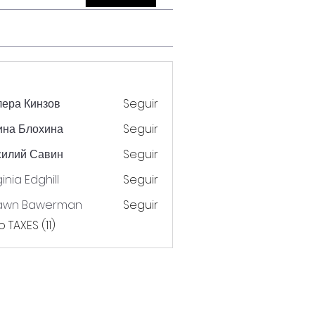
ера Кинзов
Seguir
ина Блохина
Seguir
силий Савин
Seguir
ginia Edghill
Seguir
awn Bawerman
Seguir
 TAXES (11)