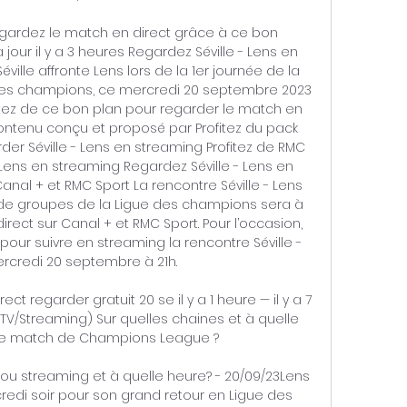
regardez le match en direct grâce à ce bon 
à jour il y a 3 heures Regardez Séville - Lens en 
ille affronte Lens lors de la 1er journée de la 
des champions, ce mercredi 20 septembre 2023 
itez de ce bon plan pour regarder le match en 
ontenu conçu et proposé par Profitez du pack 
der Séville - Lens en streaming Profitez de RMC 
 Lens en streaming Regardez Séville - Lens en 
al + et RMC Sport La rencontre Séville - Lens 
 de groupes de la Ligue des champions sera à 
rect sur Canal + et RMC Sport. Pour l’occasion, 
our suivre en streaming la rencontre Séville - 
rcredi 20 septembre à 21h. 

ect regarder gratuit 20 se il y a 1 heure — il y a 7 
(TV/Streaming) Sur quelles chaines et à quelle 
le match de Champions League ?

e ou streaming et à quelle heure? - 20/09/23Lens 
redi soir pour son grand retour en Ligue des 