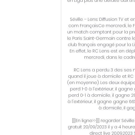
en Liga plus une défaite aux t
Séville – Lens: Diffusion TV et
com FrançaisCe mercredi, le F
un match comptant pour la pre
le Paris Saint-Germain contre 
club français engagé pour la 
En effet, le RC Lens est en dé
mercredi, dans le cadre 
RC Lens a perdu 3 des ses ma
quand il joue à domicile et RC L
(en moyenne). Les deux équipe
perd 1-0 à l'extérieur, il gag
perd 0-1 à domicile, il gagne 
à l'extérieur, il gagne gagne 6
à domicile, il g
[[[En ligne>>]]] regarder Sévil
gratuit 20/09/2023 il y a 4 heur
direct live 20.09.202