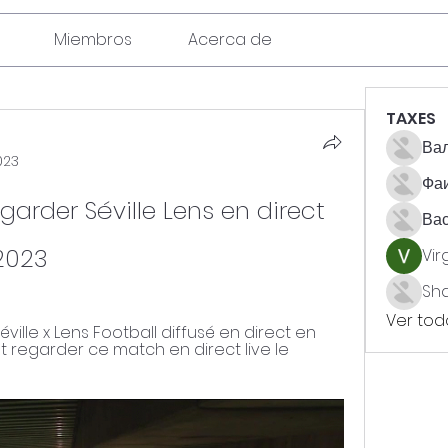
Miembros
Acerca de
TAXES
Вал
023
Фа
arder Séville Lens en direct 
Ва
2023
Vir
Sh
Ver todo
Séville x Lens Football diffusé en direct en 
ent regarder ce match en direct live le 