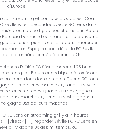
irs au but contre Manchester City en Supercoupe 
d'Europe. 

 en clair, streaming et compos probables | Goal. 
C Séville va en découdre avec le RC Lens dans 
mière journée de Ligue des champions. Après 
le Borussia Dortmund ce mardi soir, le deuxième 
Ligue des champions fera ses débuts mercredi. 
placement en Espagne pour défier le FC Séville, 
de la première journée à partir de 21h. 

tches d'affilée. FC Séville marque 1. 75 buts 
ens marque 1. 5 buts quand il joue à l'extérieur 
s ont perdu leur dernier match Quand RC Lens 
ne gagne 20% de leurs matches. Quand FC Séville 
28% de leurs matches. Quand RC Lens gagne 0-1 
6% de leurs matches. Quand FC Séville gagne 1-0 
agne gagne 82% de leurs matches. 

le FC RC Lens en streaming gr il y a 14 heures — 
es — [Direct>>]++]] regarder Séville FC RC Lens en 
3 Sevilla FC gagne 0% des mi-temps, RC.
