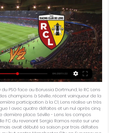
0 du PSG face au Borussia Dortmund, le RC Lens 
s champions à Séville, récent vainqueur de la 
rnière participation à la C1, Lens réalise un très 
ue 1 avec quatre défaites et un nul après cinq 
 dernière place. Séville - Lens: les compos 
lle FC du revenant Sergio Ramos reste sur une 
 mais avait débuté sa saison par trois défaites 