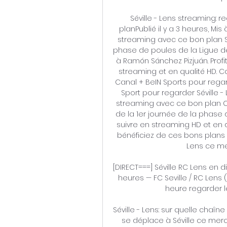
Séville - Lens streaming: 
planPublié il y a 3 heures, Mis 
streaming avec ce bon plan Sév
phase de poules de la Ligue 
à Ramón Sánchez Pizjuán. Prof
streaming et en qualité HD. C
Canal + BeIN Sports pour regar
Sport pour regarder Séville -
streaming avec ce bon plan Can
de la 1er journée de la phase
suivre en streaming HD et en di
bénéficiez de ces bons plans p
Lens ce me
[DIRECT===] Séville RC Lens en dir
heures — FC Seville / RC Lens 
heure regarder 
Séville - Lens: sur quelle chaîn
se déplace à Séville ce merc