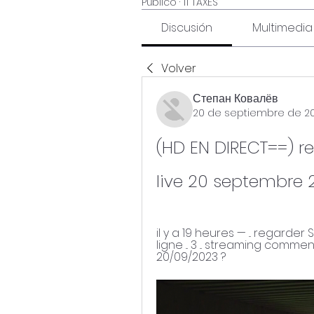
Público
·
11 TAXES
Discusión
Multimedia
Volver
Степан Ковалёв
20 de septiembre de 2
(HD EN DIRECT==) reg
live 20 septembre 
il y a 19 heures — ... regarder 
ligne ... 3 ... streaming comm
20/09/2023 ?