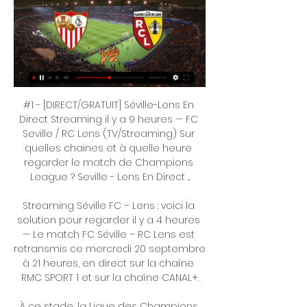
#1 - [DIRECT/GRATUIT] Séville-Lens En Direct Streaming il y a 9 heures — FC Seville / RC Lens (TV/Streaming) Sur quelles chaines et à quelle heure regarder le match de Champions League ? Seville - Lens En Direct ...

Streaming Séville FC – Lens : voici la solution pour regarder il y a 4 heures — Le match FC Séville – RC Lens est retransmis ce mercredi 20 septembre à 21 heures, en direct sur la chaîne RMC SPORT 1 et sur la chaîne CANAL+.

À ce stade, la Ligue des Champions semble trop grande pour le RCL, qui fait figure de Petit Poucet du groupe B, où Arsenal porte l'étiquette de favori, Séville est à l'affût et le PSV Eindhoven un peu plus en retrait. "On est outsiders, dit Samba. "Sur les 36 équipes de cette compétition, je pense qu'on est tout en bas, de par notre vécu, le passé du club. Mais soyez-en sûrs, on va se battre", avant de glisser, dans un sourire: "C'est bien d'être dans cette position-là. " Il y a quelques jours, la mairie de Lens annonçait son dispositif pour suivre les Lensois en Ligue des champions. Les jours de matchs à l'extérieur, un écran géant de 80 m², 8 m sur 10 m, est implanté rue Lanoy. 

L’UFC en direct et en streaming sur RMC Sport, c’est le meilleur des arts martiaux mixtes. Mais également la deuxième plus grande compétition de MMA en direct et en streaming avec la retransmission de tous les combats de la prestigieuse ligue de MMA, le Bellator. Sans oublier la retransmission des plus grands combats de PFL (Professional Fighters League), le championnat régulier de MMA. Côté boxe, avec le PBC, ce sont les plus grands noms du noble art et les combats de boxe en direct les plus prestigieux qui sont retransmis sur les antennes de RMC Sport. 

L’objectif lui-même est en mauvais état. Depuis le 29 juillet jusqu’à aujourd’hui, ils n’ont jamais gagné, se contentant de faire match nul trois fois et de perdre cinq fois. Ils n’ont également obtenu qu’un point lors des cinq premiers matches de Ligue 1 cette saison. Avec tous les facteurs existants, il semble que Los Nervionenses n’auront aucune difficulté à battre Lens lors de ce match d’ouverture du groupe B. Ils doivent profiter de cette opportunité pour gagner trois points importants et améliorer leur position au classement. Lens reviendra très probablement les mains vides et sans aucun espoir de se qualifier pour le prochain tour. Séville manquera l’ailier Marcos Acuna et l’arrière central Tianguy Nianzou en raison d’une blessure. Pendant ce temps, Lens n’a pas non plus pu aligner le gardien Wuilker Farinez, le défenseur Massadio Haidara et les milieux de terrain Jimmy Cabot, David Costa et Nampalys Mendy pour la même raison. 

(LIBRE-) regarder Séville RC Lens en direct gratuit 20 septe il y a 19 heures — (LIBRE-) regarder Séville RC Lens en direct gratuit 20 septembre 2023 FC Séville. Lens. 20.09. 12:00. FRANCELigue 1. Lens. Toulouse. 24.09.

Séville FC-Lens: chaîne TV, streaming et composCrédit photo: Panoramic Le Séville FC accueille le RC Lens mercredi, en match de poule de la Ligue des champions. Voici les compos probables, la chaîne TV et le stream. Pour son grand retour en Ligue des champions après vingt-et-un ans d’absence, le Racing Club de Lens va avoir fort à faire. En déplacement mercredi soir (21h) sur la pelouse du Séville FC, le deuxième du dernier championnat de France ne se présente pas au mieux de sa forme. 

Nos offres RMC Sport 100% digital, quel que soit votre opérateur! Vous pouvez bénéficier de nos offres RMC Sport 100% digital ou RMC Sport + beIN SPORTS 100% digital, quel que soit votre opérateur. Il est donc possible de souscrire à nos offres pour les abonnés SFR, mais également RED by SFR, Orange, Bouygues ou Free. Il en est de même pour les abonnés La Poste Mobile, Coriolis Telecom, Crédit Mutuel, CIC... 

En cinq sorties en Ligue 1 de France, les hommes de l’entraîneur Franck Haise sont méconnaissables. Ceux-ci enregistrent quatre défaites contre un seul match nul. Ce qui d’eux la lanterne rouge du championnat de France. Une victoire d’entrée dans le groupe B de Ligue des champions permettrait aux Sang et Or de reprendre confiance. L'article continue ci-dessousHoraire et lieu du matchSéville – LensLigue des championsStade Ramón Sánchez PizjuánA 21h françaiseLes équipes probables du Séville – LensSéville: Dmitrovic - Navas, Badé, Sergio Ramos, Pedrosa - Sow, Rakitic - Suso, Torres, Ocampos - MirLens: Samba - Medina, Danso, Gradit - Machado, Abdul Samed, Thomasson, Aguilar - Sotoca, Fulgini - WahiSur quelle chaine suivre le match Séville – LensLa rencontre entre le FC Séville et Lens sera à suivre ce mercredi 20 septembre 2023 à partir de 21h simultanément sur Canal+ et RMC Sport 1. 

EN DIRECT - Séville-Lens : la grande Europe pour se refaire il y a 2 heures — En s'imposant sans trembler contre Dortmund (2-0), le PSG a parfaitement lancé la saison des clubs français en Ligue des champions. Au RC Lens d ...

Banderoles levées, tous en cœur, les supporters ont chanté les Corons. "21 ans sans Ligue des champions, ça valait bien un petit Pierre Bachelet dans l'avion". Deuxième du championnat de Ligue 1 l'an dernier, le travail de l'entraîneur Franck Haise, de son staff et des joueurs avait été loué dans tout le pays. Il faut dire qu'en février 2020, quand Franck Haise devenait le nouvel entraîneur du club, ce dernier était à la tête d'une équipe qui venait de remonter de Ligue 2. Aujourd'hui, le coach assure qu'il faut savourer le moment de ce retour en Ligue des champions, même si le début en championnat "n'est pas digne du Racing club de Lens", selon le mot de Brice Samba, le portier artésien. 

[LIBRE*] Séville FC RC Lens en direct regarder 20 il y a 16 heures — il y a 5 heures — RC Lens en direct à la radio Vous pouvez écouter ici le prochain match FC Séville vs. RC Lens de la Ligue des champions de l'UEFA en ...

POUR EN PROFITER, REJOIGNEZ NOUS VITE! À partir de 9, 00€ /MOISAvec la fibre de 19, 00€ /MOIS100% digital RMC Sport: tout le sport en direct, sur tous vos écrans Les chaînes RMC Sport proposent une large sélection de streaming sports à travers les compétitions sportives les plus prestigieuses 24h/24. RMC Sport c’est d’abord la chaine du foot en direct. L’abonnement RMC Sport donne accès à des centaines de matchs de foot en direct, le tout commenté par nos experts RMC Sport Live. Pour les saisons 2021 à 2023 retrouvez les 2 meilleurs matchs de l’UEFA Champions League ainsi que la majorité des matchs de l’UEFA Europa League et l’UEFA Europa Conference League sur la chaîne RMC SPORT. Les amateurs de combat en direct ne seront pas en reste! Sur les antennes de RMC Sport, retrouvez les 3 plus grandes compétitions de MMA. 

[Télévision sportive-] regarder Séville FC RC Lens en direct il y a 14 heures — [Télévision sportive-] regarder Séville FC RC Lens en direct 20 septembre 2023 il y a 15 heures — Le RC Lens vient de dévoiler son groupe ...

RMC Sport en direct et en replay: sur tous vos écrans, partout, tout le temps! Il y a de multiples possibilités pour recevoir les programmes de RMC Sport sur vos différents écrans. Vous pouvez télécharger notre application RMC Sport sur Android ou sur l’App Store et profiter de nos programmes en live sur mobile, tablette et PC. Vous pouvez aussi vous connecter directement sur notre site rmcsport. 

Football | FC Séville - RC Lens : Streaming, chaîne il y a 2 heures — Football | FC Séville – RC Lens : Streaming, cha ...

Lanterne rouge de l’actuel classement de Ligue 1, Lens n’a toujours pas remporté le moindre match (quatre défaites et un nul). Il s’attend donc à souffrir lors de ce duel européen. Lire aussi: Bleus, mauvaise nouvelle confirmée À moins bien sûr d’une bonne surprise. Et pour tenter de forcer le destin, l’entraîneur nordiste, Franck Haise, optera pour un 3-4-2-1 avec Wahi en pointe, soutenu par Fulgini et Sotoca. Frankowski est quant à lui de retour et occupera le couloir droit. Pour le reste, pas de surprise majeure. Côté sévillan, José Luis Mendilibar préfèrera un 4-2-3-1. Pas tellement mieux que leurs adversaires du soir dans leur championnat (trois défaites et une victoire), les partenaires de Sergio Ramos et Ivan Rakitic qui devraient débuter comme titulaires, chercheront à se rassurer. 

Sevilla FC – RC Lens : En Direct, Comment Regarder, Ligue il y a 6 heures — Sevilla et la RC Lens se retrouveront lors du match retour de leur 1er tour de l'Ligue des Champions de l'UEFA à Stade Estadio Ramón Sánchez ...

(LA TÉLÉ) Séville FC RC Lens en direct 20 septembre 2023 il il y a 19 heures — (LA TÉLÉ) Séville FC RC Lens en direct 20 septembre 2023 il y a 4 heures — Apprenez comment regarder Séville x Lens Football diffusé en ...

Séville – Lens : Diffusion TV et en clair, streaming il y a 1 jour — Ce mercredi, le FC Séville va en découdre avec le RC Lens dans un match comptant pour la première journée de Ligue des champions.

tv et voir tous les matchs en direct, le sport en streaming ainsi que les résultats de tous les sports. La plupart des télévisions sont compatibles et peuvent recevoir RMC Sport. Les TV connectées Samsung, Smart TV LG, Android TV ( Nvidia Shield), Apple TV, TV via Google Cast, sur Connect TV de SFR ou TV via Hisense sont compatibles avec nos offres. RMC Sport est également disponible sur vos consoles de salons, Playstation 4 et Playstation 5 et Xbox One. 

Ligue des Champions: le match Séville - RC Lens en direct du QGAjouter cet événement à votre calendrier Choisissez votre application Ligue des champions: Séville - Lens en direct du QG! Amateurs de football, préparez-vous pour un événement extraordinaire! Le mercredi 20 septembre à 21h00, Séville affrontera le RC Lens lors d'un match de Ligue des Champions, et vous pouvez vivre cette rencontre palpitante au QG | Quartier Godault. Rejoignez-nous au 1er étage du centre commercial Aushopping Noyelles, juste au-dessus du Primark, pour vivre cette bataille européenne sur nos écrans géants. 

Programme TV Lens : directs et rediffusions matchs RC Lens Le prochain match en direct de Lens diff