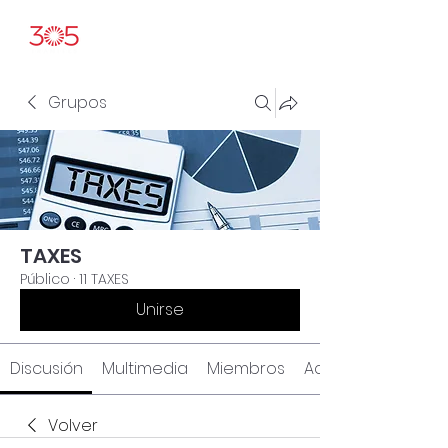
Grupos
TAXES
Público
·
11 TAXES
Unirse
Discusión
Multimedia
Miembros
Acerca de
Volver