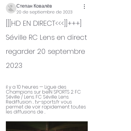
Степан Ковалёв
20 de septiembre de 2023
[[[HD EN DIRECT<<<]]+++] 
Séville RC Lens en direct 
regarder 20 septembre 
2023
il y a 10 heures — Ligue des 
Champions sur beIN SPORTS 2. FC 
Séville / Lens. FC Séville. Lens. 
Rediffusion ... tv-sports.fr vous 
permet de voir rapidement toutes 
les diffusions de ...