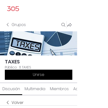
Grupos
TAXES
Público
·
11 TAXES
Unirse
Discusión
Multimedia
Miembros
Acerca de
Volver