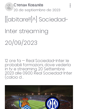
Степан Ковалёв
20 de septiembre de 2023
[[abitare!!]^] Sociedad-
Inter streaming 
20/09/2023
12 ore fa — Real Sociedad-Inter: le 
probabili formazioni, dove vederla 
in tv e streaming. 20 Settembre 
2023 alle 09:00. Real Sociedad-Inter 
(calcio d ...