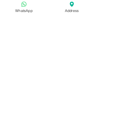
WhatsApp
Address