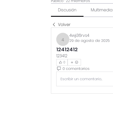
Público
·
22 miembros
Discusión
Multimedia
Volver
4wji36rvs4
29 de agosto de 2025
4wji36rvs4
12412412
123412
0
0 comentarios
Escribir un comentario...