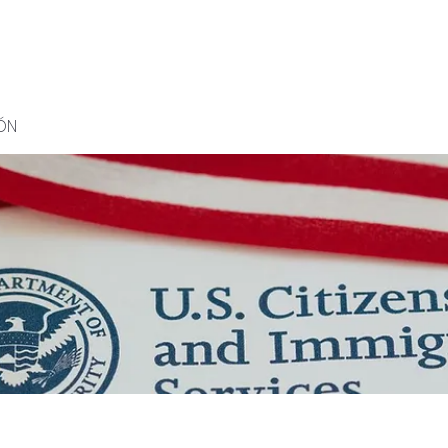
io
Consulta Virtual
Nosotros
Real State
Servicios
ÓN