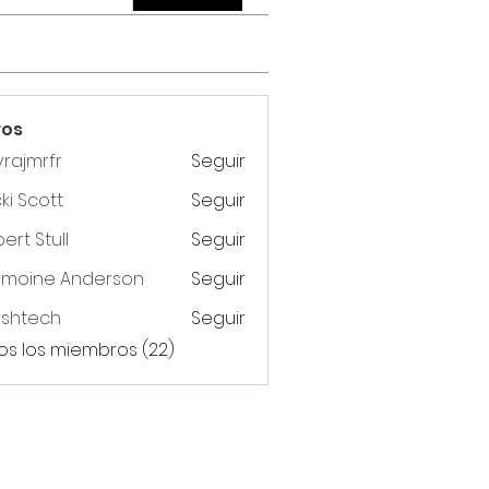
ros
vrajmrfr
Seguir
mrfr
ki Scott
Seguir
ert Stull
Seguir
rmoine Anderson
Seguir
rshtech
Seguir
ech
os los miembros (22)