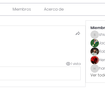
Miembros
Acerca de
Miemb
shi
shivraj
Jac
Rob
He
1 vista
ha
harsht
Ver tod